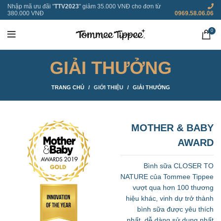
Nhập mã ưu đãi "
TTV2023
" giảm 35.000 VNĐ cho đơn từ
380.000 VNĐ
0969.58.06.06
0
GIẢI THƯỞNG
TRANG CHỦ
GIỚI THIỆU
GIẢI THƯỞNG
MOTHER & BABY
AWARD
Bình sữa CLOSER TO
NATURE của Tommee Tippee
vượt qua hơn 100 thương
hiệu khác, vinh dự trở thành
bình sữa được yêu thích
nhất, dễ dàng sử dụng nhất