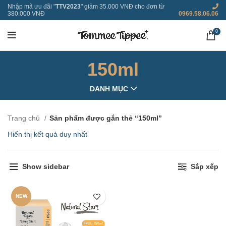
Nhập mã ưu đãi "
TTV2023
" giảm 35.000 VNĐ cho đơn từ
380.000 VNĐ
0969.58.06.06
0
150ml
DANH MỤC
Trang chủ
Sản phẩm được gắn thẻ “150ml”
Hiển thị kết quả duy nhất
Show sidebar
Sắp xếp
NEW