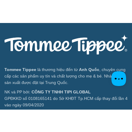
Tommee Tippee
là thương hiệu đến từ
Anh Quốc
, chuyên cung
cấp các sản phẩm uy tín và chất lượng cho mẹ & bé. Nhà máy
sản xuất được đặt tại Trung Quốc.
NK và PP bởi:
CÔNG TY TNHH TIPI GLOBAL
GPĐKKD số 0108165141 do Sở KHĐT Tp.HCM cấp thay đổi lần 4
vào ngày 09/04/2020
Địa chỉ: L17-11, T17, Vincom Center,72 Lê Thánh Tôn, P. Bến
Nghé, Quận 1, HCMC