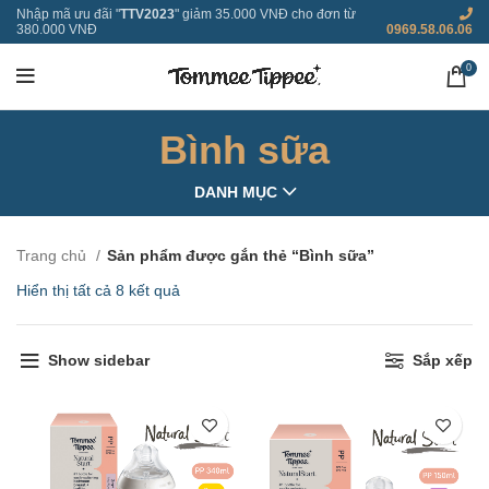
Nhập mã ưu đãi "
TTV2023
" giảm 35.000 VNĐ cho đơn từ
380.000 VNĐ
0969.58.06.06
0
Bình sữa
DANH MỤC
Trang chủ
Sản phẩm được gắn thẻ “Bình sữa”
Hiển thị tất cả 8 kết quả
Show sidebar
Sắp xếp