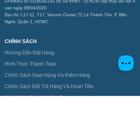
GPĐKKD số 0108165141 do Sở KHĐT Tp.HCM cấp thay đổi lần 4
vào ngày 09/04/2020
Địa chỉ: L17-11, T17, Vincom Center,72 Lê Thánh Tôn, P. Bến
Nghé, Quận 1, HCMC
CHÍNH SÁCH
Hướng Dẫn Đặt Hàng
Hình Thức Thanh Toán
Chính Sách Giao Hàng Và Kiểm Hàng
Chính Sách Đổi Trả Hàng Và Hoàn Tiền
Phân Định Trách Nhiệm Thương Mại
Điều Khoản Sử Dụng
Chính Sách Bảo Mật Thông Tin