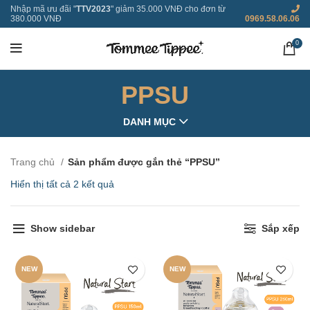
Nhập mã ưu đãi "
TTV2023
" giảm 35.000 VNĐ cho đơn từ
380.000 VNĐ
0969.58.06.06
0
PPSU
DANH MỤC
Trang chủ
Sản phẩm được gắn thẻ “PPSU”
Hiển thị tất cả 2 kết quả
Show sidebar
Sắp xếp
NEW
NEW