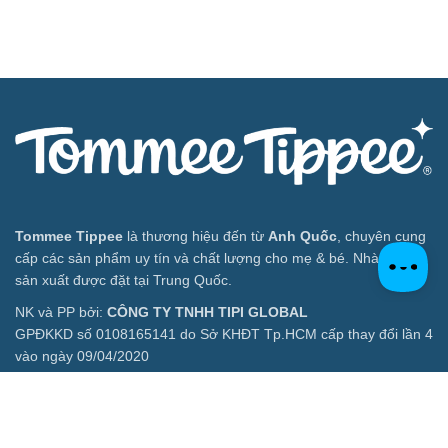
Tommee Tippee
là thương hiệu đến từ
Anh Quốc
, chuyên cung
cấp các sản phẩm uy tín và chất lượng cho mẹ & bé. Nhà máy
sản xuất được đặt tại Trung Quốc.
NK và PP bởi:
CÔNG TY TNHH TIPI GLOBAL
GPĐKKD số 0108165141 do Sở KHĐT Tp.HCM cấp thay đổi lần 4
vào ngày 09/04/2020
Địa chỉ: L17-11, T17, Vincom Center,72 Lê Thánh Tôn, P. Bến
Nghé, Quận 1, HCMC