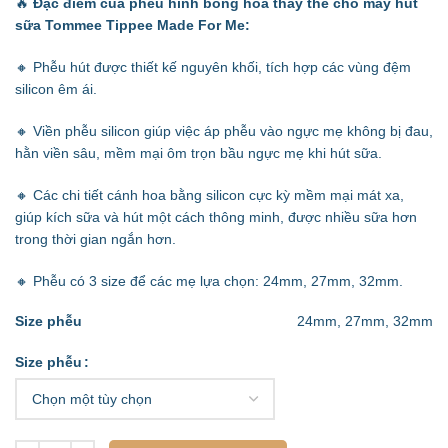
🔥
Đặc điểm của phễu hình bông hoa thay thế cho máy hút
sữa Tommee Tippee Made For Me:
🔸 Phễu hút được thiết kế nguyên khối, tích hợp các vùng đệm
silicon êm ái.
🔸 Viền phễu silicon giúp việc áp phễu vào ngực mẹ không bị đau,
hằn viền sâu, mềm mại ôm trọn bầu ngực mẹ khi hút sữa.
🔸 Các chi tiết cánh hoa bằng silicon cực kỳ mềm mại mát xa,
giúp kích sữa và hút một cách thông minh, được nhiều sữa hơn
trong thời gian ngắn hơn.
🔸 Phễu có 3 size để các mẹ lựa chọn: 24mm, 27mm, 32mm.
Size phễu
24mm, 27mm, 32mm
Size phễu