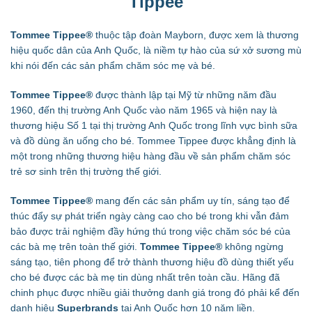
Tippee
Tommee Tippee®
thuộc tập đoàn Mayborn, được xem là thương
hiệu quốc dân của Anh Quốc, là niềm tự hào của sứ xở sương mù
khi nói đến các sản phẩm chăm sóc mẹ và bé.
Tommee Tippee®
được thành lập tại Mỹ từ những năm đầu
1960, đến thị trường Anh Quốc vào năm 1965 và hiện nay là
thương hiệu Số 1 tại thị trường Anh Quốc trong lĩnh vực bình sữa
và đồ dùng ăn uống cho bé. Tommee Tippee được khẳng định là
một trong những thương hiệu hàng đầu về sản phẩm chăm sóc
trẻ sơ sinh trên thị trường thế giới.
Tommee Tippee®
mang đến các sản phẩm uy tín, sáng tạo để
thúc đẩy sự phát triển ngày càng cao cho bé trong khi vẫn đảm
bảo được trải nghiệm đầy hứng thú trong việc chăm sóc bé của
các bà mẹ trên toàn thế giới.
Tommee Tippee®
không ngừng
sáng tạo, tiên phong để trở thành thương hiệu đồ dùng thiết yếu
cho bé được các bà mẹ tin dùng nhất trên toàn cầu. Hãng đã
chinh phục được nhiều giải thưởng danh giá trong đó phải kể đến
danh hiệu
Superbrands
tại Anh Quốc hơn 10 năm liền.