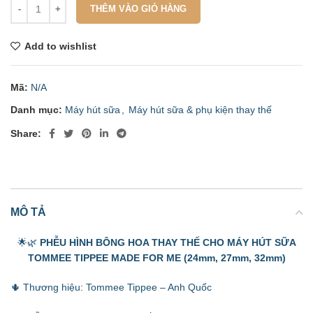
THÊM VÀO GIỎ HÀNG
Add to wishlist
Mã:
N/A
Danh mục:
Máy hút sữa
,
Máy hút sữa & phụ kiện thay thế
Share:
MÔ TẢ
🌟🌿
PHỄU HÌNH BÔNG HOA THAY THẾ CHO MÁY HÚT SỮA
TOMMEE TIPPEE MADE FOR ME (24mm, 27mm, 32mm)
🌵 Thương hiệu: Tommee Tippee – Anh Quốc