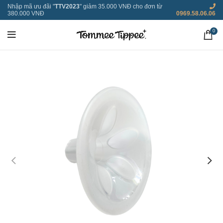
Nhập mã ưu đãi "
TTV2023
" giảm 35.000 VNĐ cho đơn từ
380.000 VNĐ
0969.58.06.06
0