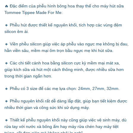
🔥 Đặc điểm của phễu hình bông hoa thay thế cho máy hút sữa
Tommee Tippee Made For Me:
🔸 Phễu hút được thiết kế nguyên khối, tích hợp các vùng đệm
silicon êm ái.
🔸 Viền phễu silicon giúp việc áp phễu vào ngực mẹ không bị đau,
hằn viền sâu, mềm mại ôm trọn bầu ngực mẹ khi hút sữa.
🔸 Các chi tiết cánh hoa bằng silicon cực kỳ mềm mại mát xa,
giúp kích sữa và hút một cách thông minh, được nhiều sữa hơn
trong thời gian ngắn hơn.
🔸 Phễu có 3 size để các mẹ lựa chọn: 24mm, 27mm, 32mm.
🔸 Phễu nguyên khối rất dễ dàng lắp đặt, giúp bạn tiết kiệm được
nhiều thời gian và công sức khi sử dụng máy.
🔸 Thiết kế phễu nguyên khối này cũng giúp việc vệ sinh máy, dù
rửa tay với nước xà bông ấm hay máy rửa chén hay máy tiệt
trùng, rất đơn giản mà không phải lo nghĩ.