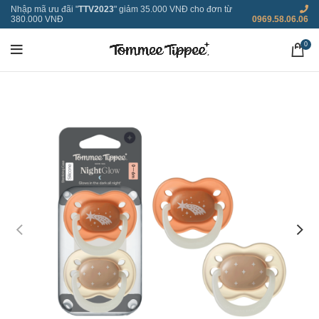
Nhập mã ưu đãi "
TTV2023
" giảm 35.000 VNĐ cho đơn từ
380.000 VNĐ
0969.58.06.06
0