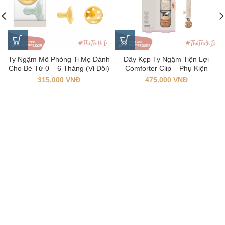
Ty Ngậm Mô Phỏng Ti Mẹ Dành
Dây Kẹp Ty Ngậm Tiện Lợi
Cho Bé Từ 0 – 6 Tháng (Vỉ Đôi)
Comforter Clip – Phụ Kiện
Không Thể Thiếu Dành Cho Bé
315.000
VNĐ
475.000
VNĐ
Yêu