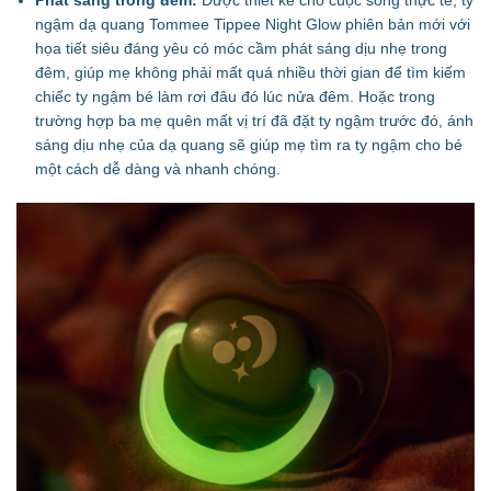
Phát sáng trong đêm:
Được thiết kế cho cuộc sống thực tế, ty
ngậm dạ quang Tommee Tippee Night Glow phiên bản mới với
họa tiết siêu đáng yêu có móc cầm phát sáng dịu nhẹ trong
đêm, giúp mẹ không phải mất quá nhiều thời gian để tìm kiếm
chiếc ty ngậm bé làm rơi đâu đó lúc nửa đêm. Hoặc trong
trường hợp ba mẹ quên mất vị trí đã đặt ty ngậm trước đó, ánh
sáng dịu nhẹ của dạ quang sẽ giúp mẹ tìm ra ty ngậm cho bé
một cách dễ dàng và nhanh chóng.