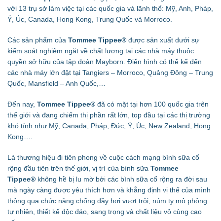
với 13 trụ sở làm việc tại các quốc gia và lãnh thổ: Mỹ, Anh, Pháp,
Ý, Úc, Canada, Hong Kong, Trung Quốc và Morroco.
Các sản phẩm của
Tommee Tippee®
được sản xuất dưới sự
kiểm soát nghiêm ngặt về chất lượng tại các nhà máy thuộc
quyền sở hữu của tập đoàn Mayborn. Điển hình có thể kể đến
các nhà máy lớn đặt
tại Tangiers – Morroco, Quảng Đông – Trung
Quốc, Mansfield – Anh Quốc,…
Đến nay,
Tommee Tippee®
đã có mặt tại hơn 100 quốc gia trên
thế giới và đang chiếm thị phần rất lớn, top đầu tại các thị trường
khó tính như Mỹ, Canada, Pháp, Đức, Ý, Úc, New Zealand, Hong
Kong….
Là thương hiệu đi tiên phong về cuộc cách mạng bình sữa cổ
rộng đầu tiên trên thế giới, vị trí của bình sữa
Tommee
Tippee®
không hề bị lu mờ bởi các bình sữa cổ rộng ra đời sau
mà ngày càng được yêu thích hơn và khẳng định vị thế của mình
thông qua chức năng chống đầy hơi vượt trội, núm ty mô phỏng
tự nhiên, thiết kế độc đáo, sang trọng và chất liệu vô cùng cao