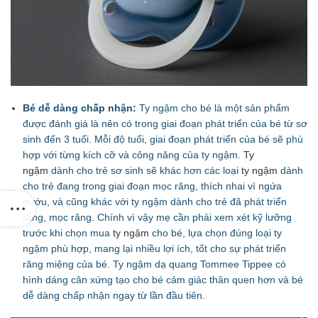
Bé dễ dàng chấp nhận:
Ty ngậm cho bé là một sản phẩm
được đánh giá là nên có trong giai đoạn phát triển của bé từ sơ
sinh đến 3 tuổi. Mỗi độ tuổi, giai đoạn phát triển của bé sẽ phù
hợp với từng kích cỡ và công năng của ty ngậm.
Ty
ngậm
dành cho trẻ sơ sinh sẽ khác hơn các loại
ty ngậm
dành
cho trẻ đang trong giai đoạn mọc răng, thích nhai vì ngứa
nướu, và cũng khác với ty ngậm dành cho trẻ đã phát triển
răng, mọc răng. Chính vì vậy mẹ cần phải xem xét kỹ lưỡng
trước khi chọn mua
ty ngậm
cho bé, lựa chọn đúng loại ty
ngậm phù hợp,
mang lại nhiều lợi ích, tốt cho sự phát triển
răng miệng của bé. Ty ngậm dạ quang Tommee Tippee có
h
ình dáng cân xứng tạo cho bé cảm giác thân quen hơn và bé
dễ dàng chấp nhận ngay từ lần đầu tiên.