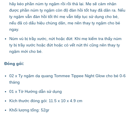
hãy kéo phần núm ty ngậm rồi rồi thả lại. Mẹ sẽ cảm nhận
được phần núm ty ngậm còn độ đàn hồi tốt hay đã dãn ra. Nếu
ty ngậm vẫn đàn hồi tốt thì mẹ vẫn tiếp tục sử dụng cho bé,
nếu đã có dấu hiệu chùng dãn, mẹ nên thay ty ngậm cho bé
ngay.
Núm vú bị trầy xước, nứt hoặc đứt: Khi mẹ kiểm tra thấy núm
ty bị trầy xước hoặc đứt hoặc có vết nứt thì cũng nên thay ty
ngậm mới cho bé.
Đóng gói:
02 x Ty ngậm dạ quang Tommee Tippee Night Glow cho bé 0-6
tháng
01 x Tờ Hướng dẫn sử dụng
Kích thước đóng gói: 11.5 x 10 x 4.9 cm
Khối lượng tổng: 52gr