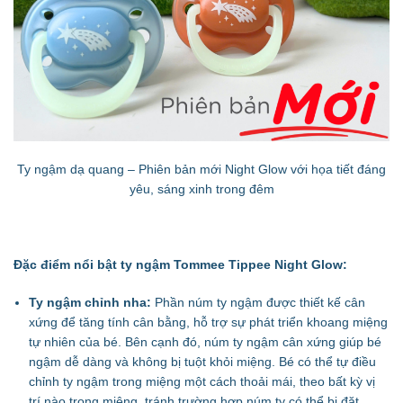
Ty ngậm dạ quang – Phiên bản mới Night Glow với họa tiết đáng
yêu, sáng xinh trong đêm
Đặc điểm nổi bật ty ngậm Tommee Tippee Night Glow:
Ty ngậm chỉnh nha:
Phần núm ty ngậm được thiết kế cân
xứng để tăng tính cân bằng, hỗ trợ sự phát triển khoang miệng
tự nhiên của bé. Bên cạnh đó, núm ty ngậm cân xứng giúp bé
ngậm dễ dàng và không bị tuột khỏi miệng. Bé có thể tự điều
chỉnh ty ngậm trong miệng một cách thoải mái, theo bất kỳ vị
trí nào trong miệng, tránh trường hợp núm ty có thể bị đặt