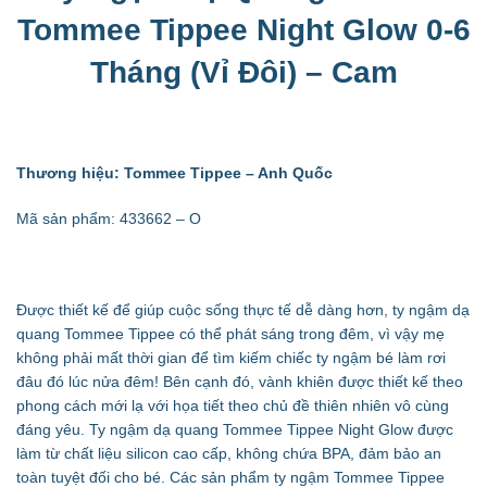
Tommee Tippee Night Glow 0-6
Tháng (Vỉ Đôi) – Cam
Thương hiệu: Tommee Tippee – Anh Quốc
Mã sản phẩm: 433662 – O
Được thiết kế để giúp cuộc sống thực tế dễ dàng hơn, ty ngậm dạ
quang Tommee Tippee có thể phát sáng trong đêm, vì vậy mẹ
không phải mất thời gian để tìm kiếm chiếc ty ngậm bé làm rơi
đâu đó lúc nửa đêm! Bên cạnh đó, vành khiên được thiết kế theo
phong cách mới lạ với họa tiết theo chủ đề thiên nhiên vô cùng
đáng yêu. Ty ngậm dạ quang Tommee Tippee Night Glow được
làm từ chất liệu silicon cao cấp, không chứa BPA, đảm bảo an
toàn tuyệt đối cho bé. Các sản phẩm ty ngậm Tommee Tippee