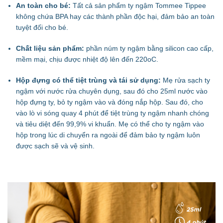
An toàn cho bé:
Tất cả sản phẩm ty ngậm Tommee Tippee
không chứa BPA hay các thành phần độc hại, đảm bảo an toàn
tuyệt đối cho bé.
Chất liệu sản phẩm:
phần núm ty ngậm bằng silicon cao cấp,
mềm mại, chịu được nhiệt độ lên đến 220
o
C.
Hộp đựng có thể tiệt trùng và tái sử dụng:
Mẹ rửa sạch ty
ngậm với nước rửa chuyên dụng, sau đó cho 25ml nước vào
hộp đựng ty, bỏ ty ngậm vào và đóng nắp hộp. Sau đó, cho
vào lò vi sóng quay 4 phút để tiệt trùng ty ngậm nhanh chóng
và tiêu diệt đến 99,9% vi khuẩn. Mẹ có thể cho ty ngậm vào
hộp trong lúc di chuyển ra ngoài để đảm bảo ty ngậm luôn
được sạch sẽ và vệ sinh.