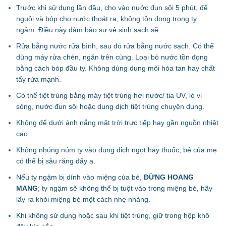
Trước khi sử dụng lần đầu, cho vào nước đun sôi 5 phút, để
nguội và bóp cho nước thoát ra, không tồn đọng trong ty
ngậm. Điều này đảm bảo sự vệ sinh sạch sẽ.
Rửa bằng nước rửa bình, sau đó rửa bằng nước sạch. Có thể
dùng máy rửa chén, ngăn trên cùng. Loại bỏ nước tồn đọng
bằng cách bóp đầu ty. Không dùng dung môi hòa tan hay chất
tẩy rửa mạnh.
Có thể tiệt trùng bằng máy tiệt trùng hơi nước/ tia UV, lò vi
sóng, nước đun sôi hoặc dung dịch tiệt trùng chuyên dụng.
Không để dưới ánh nắng mặt trời trực tiếp hay gần nguồn nhiệt
cao.
Không nhúng núm ty vào dung dịch ngọt hay thuốc, bé của mẹ
có thể bị sâu răng đấy ạ.
Nếu ty ngậm bị dính vào miệng của bé,
ĐỪNG HOANG
MANG
; ty ngậm sẽ không thể bị tuột vào trong miệng bé, hãy
lấy ra khỏi miệng bé một cách nhẹ nhàng.
Khi không sử dụng hoặc sau khi tiệt trùng, giữ trong hộp khô