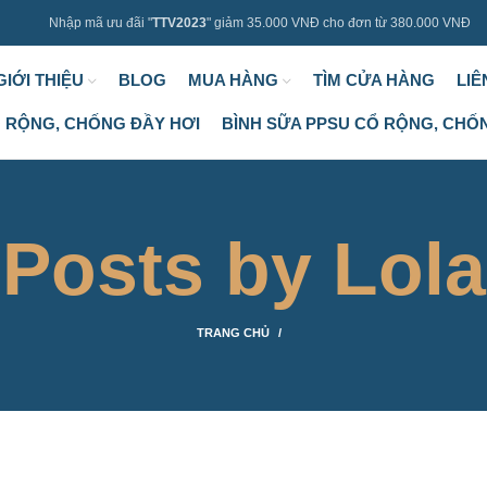
Nhập mã ưu đãi "
TTV2023
" giảm 35.000 VNĐ cho đơn từ 380.000 VNĐ
GIỚI THIỆU
BLOG
MUA HÀNG
TÌM CỬA HÀNG
LIÊ
Ổ RỘNG, CHỐNG ĐẦY HƠI
BÌNH SỮA PPSU CỔ RỘNG, CHỐ
Posts by
Lola
TRANG CHỦ