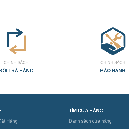
CHÍNH SÁCH
CHÍNH SÁCH
ĐỔI TRẢ HÀNG
BẢO HÀNH
H
TÌM CỬA HÀNG
ặt Hàng
Danh sách cửa hàng