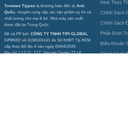
Hình Thức T
Tommee Tippee
là thương hiệu đến từ
Anh
Quốc
, chuyên cung cấp các sản phẩm uy tín và
Chính Sách 
chất lượng cho mẹ & bé. Nhà máy sản xuất
Chính Sách Đ
được đặt tại Trung Quốc.
Phân Định T
NK và PP bởi:
CÔNG TY TNHH TIPI GLOBAL
GPĐKKD số 0108165141 do Sở KHĐT Tp.HCM
Điều Khoản 
cấp thay đổi lần 4 vào ngày 09/04/2020
Địa chỉ: L17-11, T17, Vincom Center,72 Lê
Chính Sách B
Thánh Tôn, P. Bến Nghé, Quận 1, HCMC