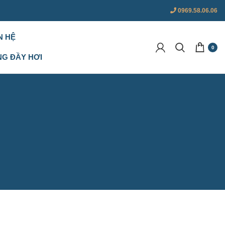
0969.58.06.06
N HỆ
0
NG ĐẦY HƠI