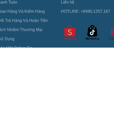
hanh Toán
Liên hệ
Giao Hàng Và Kiểm Hàng
HOTLINE: +8490.1357.167
ổi Trả Hàng Và Hoàn Tiền
rách Nhiệm Thương Mại
Sử Dụng
ảo Mật Thông Tin