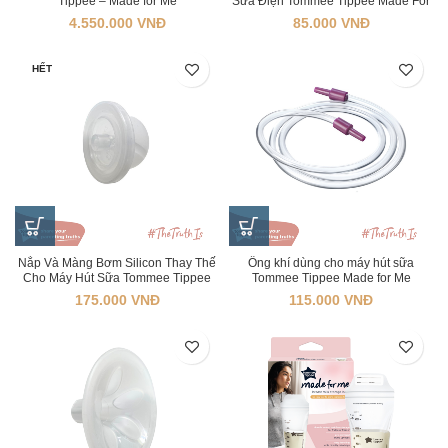
Tippee – Made for Me
Sữa Điện Tommee Tippee Made For
Me
4.550.000
VNĐ
85.000
VNĐ
HẾT
Nắp Và Màng Bơm Silicon Thay Thế
Ống khí dùng cho máy hút sữa
Cho Máy Hút Sữa Tommee Tippee
Tommee Tippee Made for Me
Made For Me
175.000
VNĐ
115.000
VNĐ