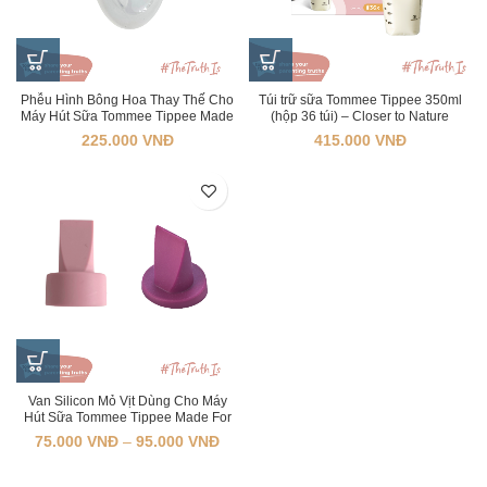
Phễu Hình Bông Hoa Thay Thế Cho
Túi trữ sữa Tommee Tippee 350ml
Máy Hút Sữa Tommee Tippee Made
(hộp 36 túi) – Closer to Nature
For Me (24mm, 27mm, 32mm)
225.000
VNĐ
415.000
VNĐ
Van Silicon Mỏ Vịt Dùng Cho Máy
Hút Sữa Tommee Tippee Made For
Me
75.000
VNĐ
–
95.000
VNĐ