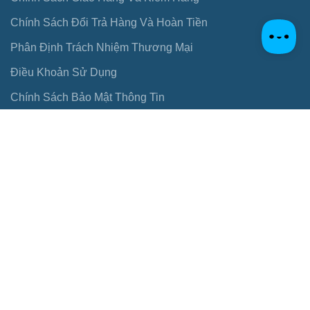
Chính Sách Đổi Trả Hàng Và Hoàn Tiền
Phân Định Trách Nhiệm Thương Mại
Điều Khoản Sử Dụng
Chính Sách Bảo Mật Thông Tin
TÌM CỬA HÀNG
Danh sách cửa hàng
Liên hệ
HOTLINE: +8490.1357.167