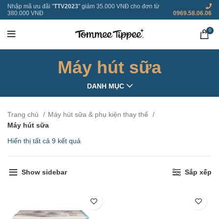
Nhập mã ưu đãi "
TTV2023
" giảm 35.000 VNĐ cho đơn từ
380.000 VNĐ
0969.58.06.06
0
Máy hút sữa
DANH MỤC
Trang chủ
Máy hút sữa & phụ kiện thay thế
Máy hút sữa
Hiển thị tất cả 9 kết quả
Show sidebar
Sắp xếp